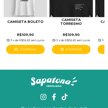
CAMISETA
CAMISETA BOLETO
CAM
TORRESMO
R$109,90
R$109,90
3
x de
R$36,63
sem juros
3
x de
R$36,63
sem juros
3
x 
COMPRAR
COMPRAR