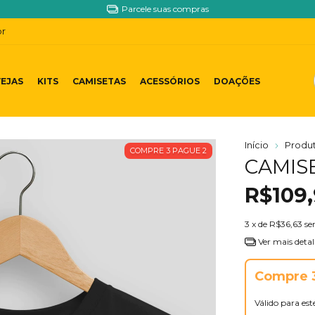
Ficou com dú
br
EJAS
KITS
CAMISETAS
ACESSÓRIOS
DOAÇÕES
Início
Produ
COMPRE 3 PAGUE 2
CAMIS
R$109
3
x de
R$36,63
se
Ver mais detal
Compre 3
Válido para es