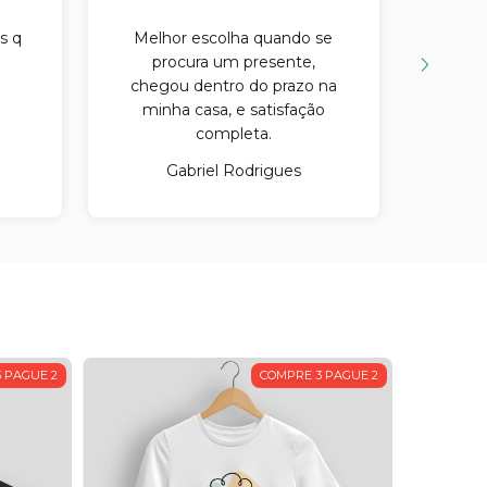
s q
Melhor escolha quando se
Minh
procura um presente,
Não v
chegou dentro do prazo na
club
minha casa, e satisfação
completa.
Gabriel Rodrigues
 PAGUE 2
COMPRE 3 PAGUE 2