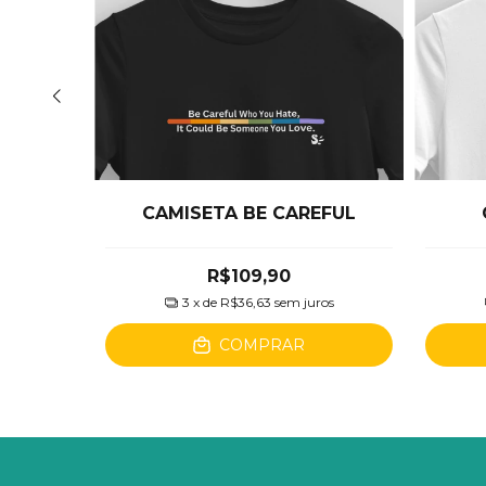
AUTA
CAMISETA BE CAREFUL
R$109,90
ros
3
x de
R$36,63
sem juros
COMPRAR