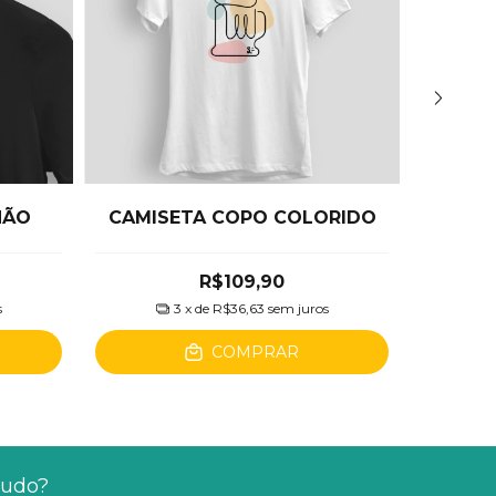
NÃO
CAMISETA COPO COLORIDO
C
R$109,90
s
3
x de
R$36,63
sem juros
COMPRAR
tudo?