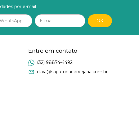
idades por e-mail
Entre em contato
(32) 98874-4492
clara@sapatonacervejaria.com.br