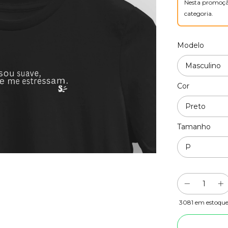
Nesta promoçã
categoria.
Modelo
Cor
Tamanho
3081
em estoqu