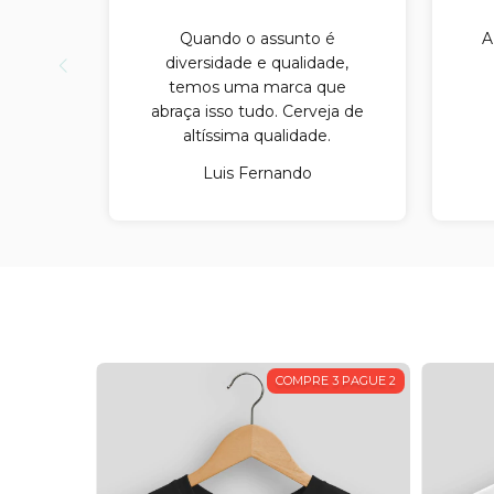
Quando o assunto é
A
diversidade e qualidade,
temos uma marca que
abraça isso tudo. Cerveja de
altíssima qualidade.
Luis Fernando
 3 PAGUE 2
COMPRE 3 PAGUE 2