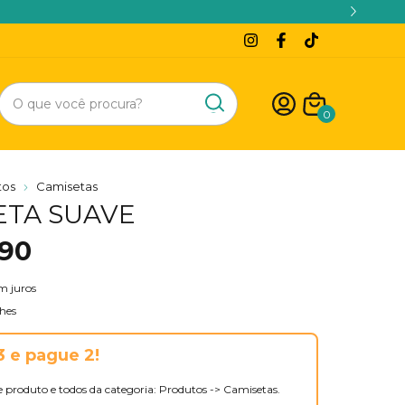
vida? Fale conosco
0
tos
Camisetas
ETA SUAVE
,90
m juros
hes
 e pague 2!
te produto e todos da categoria: Produtos -> Camisetas.