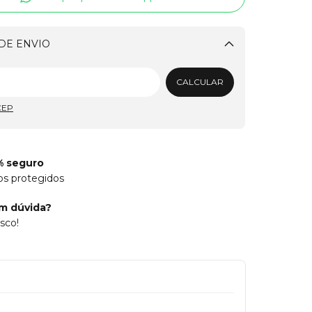
DE ENVIO
Alterar CEP
CALCULAR
CEP
% seguro
os protegidos
m dúvida?
sco!